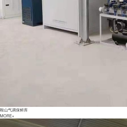
鞍山气调保鲜库
MORE+