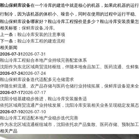
鞍山保鲜库设备
在一个冷库的建造中就是核心的机器，如果此机器的运行
行制冷，因为该机器的体积小、噪音小，同时在使用的过程中运行平稳、
鞍山保鲜库设备哪家好？鞍山冷库工程报价是多少？鞍山冷库安装质量怎么样？
相关标签：
保鲜库设备
,
冷库
,
上一条：
鞍山冷库安装的注意事项
下一条：
鞍山冷库工程的建造流程
相关新闻
2026-07-31
2026-07-31
鞍山冷库工程贴合本地产业持续完善配套体系
沈阳作为东北区域商贸流转枢纽，伴随本地食品加工、医药流通、生鲜集散
2026-07-24
2026-07-24
鞍山保鲜库设备迭代适配多元仓储需求
伴随生鲜流通、农产品存储与医药仓储行业持续拓展，保鲜库设备迎来全方
2026-07-17
2026-07-17
沈阳冷链基建稳步推进，鞍山冷库安装服务适
依托区域商贸流通产业持续发展，沈阳冷库安装相关业务呈现稳定发展态势
2026-07-10
2026-07-10
鞍山冷库工程适配本地产业稳步迭代完善
作为东北区域流通枢纽城市，沈阳依托农产品集散、医药存储、预制加工等
相关产品