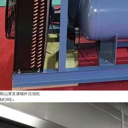
鞍山莱富康螺杆压缩机
MORE+