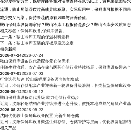
在湿度控制方面，保鲜库能将相对湿度维持在90%以上，避免果蔬因失
流通，防止局部湿度过高或异味积聚。实际应用中，保鲜库可根据不同果
减少交叉污染，保持果蔬的原有风味与营养价值。
鞍山保鲜库设备哪家好？鞍山冷库工程报价是多少？鞍山冷库安装质量怎么样？
相关标签：
保鲜库设备
,
保鲜库设备
,
上一条：
鞍山冷库工程的保温材料选择
下一条：
鞍山冷库安装的库板厚度怎么定
相关新闻
2026-07-24
2026-07-24
鞍山保鲜库设备迭代适配多元仓储需求
伴随生鲜流通、农产品存储与医药仓储行业持续拓展，保鲜库设备迎来全方
2026-07-03
2026-07-03
行业迭代加速 鞍山保鲜库设备迈向智能集成
近日，冷链存储配套产业迎来新一轮设备升级浪潮，各类新型保鲜库设备逐
2026-06-12
2026-06-12
鞍山保鲜库设备迭代升级 助力仓储行业稳步
近期，沈阳轻钢结构产业持续推进业态升级，依托本地成熟的建筑产业基础
2026-05-22
2026-05-22
沈阳优化鞍山保鲜库设备配置 完善生鲜仓储
近日，沈阳保鲜库设备聚焦生鲜存储、仓储管护等层面，优化设备配套结构
相关产品