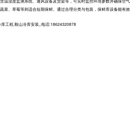
包含温湿度监测系统、通风设备及货架等，可实时监控环境参数并确保空气
蔬菜、草莓等则适合短期保鲜。通过合理分类与包装，
保鲜库设备
能有效
山冷库安装,,电话:18624320878