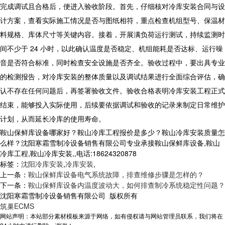
完成调试且合格后，便进入验收阶段。首先，仔细核对
冷库安装
合同与设
计方案，查看实际施工情况是否与图纸相符，重点检查机组型号、保温材
料规格、库体尺寸等关键内容。接着，开展满负荷运行测试，持续监测时
间不少于 24 小时，以此确认温度是否稳定、机组能耗是否达标、运行噪
音是否符合标准，同时检查安全设施是否齐全。验收过程中，要出具专业
的检测报告，对冷库安装的整体质量以及调试结果进行全面综合评估，确
认不存在任何问题后，再签署验收文件。验收合格表明
冷库安装
工程正式
结束，能够投入实际使用，后续要依据调试和验收的记录来制定日常维护
计划，从而延长冷库的使用寿命。
鞍山保鲜库设备哪家好？鞍山冷库工程报价是多少？鞍山冷库安装质量怎
么样？沈阳寒霜雪制冷设备销售有限公司专业承接鞍山保鲜库设备,鞍山
冷库工程,鞍山冷库安装,,电话:18624320878
标签：
沈阳冷库安装
,
冷库安装
,
上一条：
鞍山保鲜库设备电气系统故障，排查维修步骤是怎样的？
下一条：
鞍山保鲜库设备内温度波动大，如何排查制冷系统稳定性问题？
沈阳寒霜雪制冷设备销售有限公司 版权所有
筑巢ECMS
网站声明：本站部分素材模板来源于网络，如有侵权请与网站管理员联系，我们将在