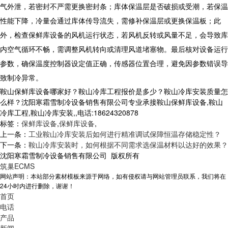
气外泄，若密封不严需更换密封条；库体保温层是否破损或受潮，若保温
性能下降，冷量会通过库体传导流失，需修补保温层或更换保温板；此
外，检查保鲜库设备的风机运行状态，若风机反转或风量不足，会导致库
内空气循环不畅，需调整风机转向或清理风道堵塞物。最后核对设备运行
参数，确保温度控制器设定值正确，传感器位置合理，避免因参数错误导
致制冷异常。
鞍山保鲜库设备哪家好？鞍山冷库工程报价是多少？鞍山冷库安装质量怎
么样？沈阳寒霜雪制冷设备销售有限公司专业承接鞍山保鲜库设备,鞍山
冷库工程,鞍山冷库安装,,电话:18624320878
标签：
保鲜库设备
,
保鲜库设备
,
上一条：
工业鞍山冷库安装后如何进行精准调试保障恒温存储稳定性？
下一条：
鞍山冷库安装时，如何根据不同需求选保温材料以达好的效果？
沈阳寒霜雪制冷设备销售有限公司 版权所有
筑巢ECMS
网站声明：本站部分素材模板来源于网络，如有侵权请与网站管理员联系，我们将在
24小时内进行删除，谢谢！
首页
电话
产品
新闻