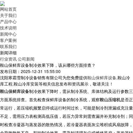
网站首页
关于我们
产品中心
技术说明
新闻中心
客户案例
联系我们
新闻详细
行业资讯
公司新闻
鞍山保鲜库设备制冷效果下降，该从哪些方面排查？
发布日期：2025-12-31 15:55:00
沈阳寒霜雪制冷设备销售有限公司为您免费提供
鞍山保鲜库设备
,鞍山冷
库工程,鞍山冷库安装等相关信息发布和资讯展示，敬请关注！
鞍山保鲜库设备
制冷效果下降时，需从制冷系统、库体结构及运行参数三
方面系统排查。首先检查
保鲜库设备
的制冷系统，观察
鞍山压缩机
是否正
常运行，若压缩机频繁启停或运行时间过长，可能是制冷剂泄漏或充注量
不足，需用压力表检测高低压值，若压力异常则需查漏并补充制冷剂；同
时检查冷凝器与蒸发器的散热情况，若冷凝器表面灰尘堆积或风扇故障，
会导致散热不良，影响制冷效率，需及时清理灰尘或维修风扇；蒸发器结