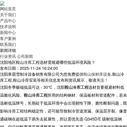
网站首页
关于我们
产品中心
技术说明
新闻中心
客户案例
联系我们
新闻详细
行业资讯
公司新闻
沈阳地区鞍山冷库工程选材需规避哪些低温环境风险？
发布日期：2025-11-24 16:24:00
沈阳寒霜雪制冷设备销售有限公司为您免费提供
鞍山保鲜库设备
,鞍山冷
库工程,鞍山冷库安装等相关信息发布和资讯展示，敬请关注！
沈阳冬季极端低温可达 - 30℃，
沈阳
鞍山冷库工程
选材首要规避材料低
温脆化风险。
鞍山冷库工程
所用的结构钢材、保温板材和管道配件，若未
选耐低温牌号，长期处于低温环境中会出现韧性下降、脆性断裂问题，既
影响冷库工程结构稳定性，还可能导致制冷管道泄漏、保温层开裂。像普
通碳钢在超低温下易失去延展性，所以需优先选 Q345D/E 级耐低温钢
材，保温材料要避开普通聚苯板，选用闭孔率高、低温收缩率低的聚氨酯