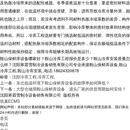
及热胀冷缩带来的适配性难题。冬季昼夜温差十分显著，要是密封材料选
用普通橡胶，在低温环境中就会变硬、开裂，进而导致冷库冷量外泄，能
耗也随之上升；而且，若没有考虑到不同材料热胀冷缩系数的差异，构件
衔接部位就会出现缝隙或者发生变形，影响冷库整体的密封效果和结构使
用寿命。所以，
冷库工程
选材要专门挑选耐低温的密封胶、弹性优良的保
温封边材料，搭配热胀冷缩系数相近的配套构件，保证在极端低温条件下
材料性能保持稳定，
保障
冷库能够长期高效地运行。
鞍山保鲜库设备哪家好？鞍山冷库工程报价是多少？鞍山冷库安装质量怎
么样？沈阳寒霜雪制冷设备销售有限公司专业承接鞍山保鲜库设备,鞍山
冷库工程,鞍山冷库安装,,电话:18624320878
标签：
沈阳冷库工程
,
冷库工程
,
上一条：
东北低温环境下鞍山保鲜库设备的故障率如何降低？
下一条：
大型仓储用鞍山保鲜库设备，源头厂家的供货周期如何安排？
沈阳寒霜雪制冷设备销售有限公司 版权所有
筑巢ECMS
网站声明：本站部分素材模板来源于网络，如有侵权请与网站管理员联系，我们将在
24小时内进行删除，谢谢！
首页
电话