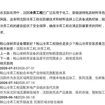
在实际应用中，沈阳
冷库工程
已广泛应用于化工、新能源锂电原材料等危
风险。这表明沈阳冷库工程在防爆技术和材料选择上已具备成熟经验，能
冷库工程的建设提供了安全保障，确保冷库工程在满足防爆要求的同时，
求。
鞍山保鲜库设备哪家好？鞍山冷库工程报价是多少？鞍山冷库安装质量怎么样？
相关标签：
沈阳冷库工程
,
冷库工程
,
上一条：
鞍山保鲜库设备的湿度控制精度能达到什么标准
下一条：
鞍山保鲜库设备温度可控范围多少，精准度高吗
相关新闻
2026-07-31
2026-07-31
鞍山冷库工程贴合本地产业持续完善配套体系
沈阳作为东北区域商贸流转枢纽，伴随本地食品加工、医药流通、生鲜集散
2026-07-10
2026-07-10
鞍山冷库工程适配本地产业稳步迭代完善
作为东北区域流通枢纽城市，沈阳依托农产品集散、医药存储、预制加工等
2026-06-18
2026-06-18
鞍山冷库工程升级改造 完善区域冷链仓储体