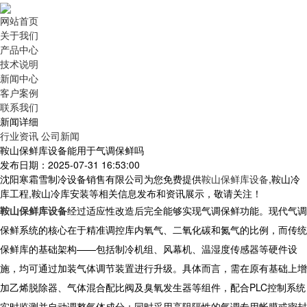
网站首页
关于我们
产品中心
技术说明
新闻中心
客户案例
联系我们
新闻详细
行业资讯
公司新闻
鞍山保鲜库设备能用于气调保鲜吗
发布日期：2025-07-31 16:53:00
沈阳寒霜雪制冷设备销售有限公司为您免费提供
鞍山保鲜库设备
,鞍山冷
库工程,鞍山冷库安装等相关信息发布和资讯展示，敬请关注！
鞍山保鲜库设备
经过适应性改造后完全能够实现气调保鲜功能。现代气调
保鲜系统的核心在于精准调控库内氧气、二氧化碳和氮气的比例，而传统
保鲜库的基础架构——包括制冷机组、风幕机、温湿度传感器等硬件设
施，均可通过加装气体调节装置进行升级。具体而言，需在原有基础上增
加乙烯脱除器、气体混合配比阀及臭氧发生器等组件，配合PLC控制系统
实时监测并自动调整气体成分；同时采用高阻隔性的气调专用帐膜或密封