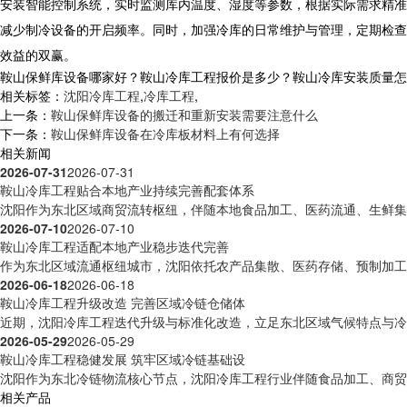
安装智能控制系统，实时监测库内温度、湿度等参数，根据实际需求精准
减少制冷设备的开启频率。同时，加强冷库的日常维护与管理，定期检查
效益的双赢。
鞍山保鲜库设备哪家好？鞍山冷库工程报价是多少？鞍山冷库安装质量怎么样？
相关标签：
沈阳冷库工程
,
冷库工程
,
上一条：
鞍山保鲜库设备的搬迁和重新安装需要注意什么
下一条：
鞍山保鲜库设备在冷库板材料上有何选择
相关新闻
2026-07-31
2026-07-31
鞍山冷库工程贴合本地产业持续完善配套体系
沈阳作为东北区域商贸流转枢纽，伴随本地食品加工、医药流通、生鲜集散
2026-07-10
2026-07-10
鞍山冷库工程适配本地产业稳步迭代完善
作为东北区域流通枢纽城市，沈阳依托农产品集散、医药存储、预制加工等
2026-06-18
2026-06-18
鞍山冷库工程升级改造 完善区域冷链仓储体
近期，沈阳冷库工程迭代升级与标准化改造，立足东北区域气候特点与冷链
2026-05-29
2026-05-29
鞍山冷库工程稳健发展 筑牢区域冷链基础设
沈阳作为东北冷链物流核心节点，沈阳冷库工程行业伴随食品加工、商贸流
相关产品