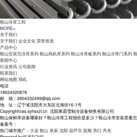
鞍山冷库工程
MORE+
关于我们
关于我们
企业文化
荣誉资质
产品中心
鞍山安装完冷库系列
鞍山风机库系列
鞍山冷库板系列
鞍山冷库门系列
新闻中心
行业资讯
公司新闻
联系我们
网站地图
XML
电话
18624320878
邮 箱：2804332499@qq.com
地 址：辽宁省沈阳市大东区北海街16-1号
Copyright©as.syhsxzl.cn 沈阳寒霜雪制冷设备销售有限公司
鞍山保鲜库设备哪家好？鞍山冷库工程报价是多少？鞍山冷库安装质量怎么样
备案号：
热门城市推广：
大连
鞍山
阜新
沈阳
葫芦岛
抚顺
营口
丹东
Powered by
筑巢ECMS