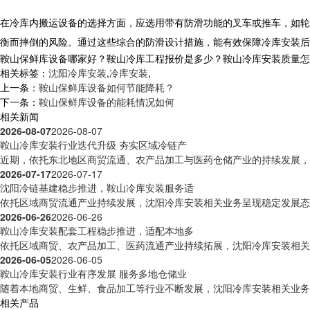
在冷库内搬运设备的选择方面，应选用带有防滑功能的叉车或推车，如轮
衡而摔倒的风险。通过这些综合的防滑设计措施，能有效保障
冷库安装
后
鞍山保鲜库设备哪家好？鞍山冷库工程报价是多少？鞍山冷库安装质量怎么样？
相关标签：
沈阳冷库安装
,
冷库安装
,
上一条：
鞍山保鲜库设备如何节能降耗？
下一条：
鞍山保鲜库设备的能耗情况如何
相关新闻
2026-08-07
2026-08-07
鞍山冷库安装行业迭代升级 夯实区域冷链产
近期，依托东北地区商贸流通、农产品加工与医药仓储产业的持续发展，沈
2026-07-17
2026-07-17
沈阳冷链基建稳步推进，鞍山冷库安装服务适
依托区域商贸流通产业持续发展，沈阳冷库安装相关业务呈现稳定发展态势
2026-06-26
2026-06-26
鞍山冷库安装配套工程稳步推进，适配本地多
依托区域商贸、农产品加工、医药流通产业持续拓展，沈阳冷库安装相关工
2026-06-05
2026-06-05
鞍山冷库安装行业有序发展 服务多地仓储业
随着本地商贸、生鲜、食品加工等行业不断发展，沈阳冷库安装相关业务活
相关产品