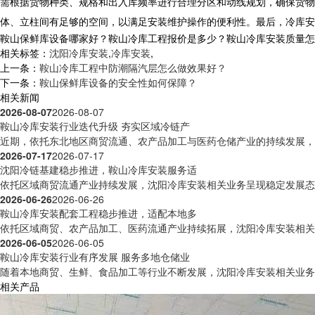
需根据货物种类、规格和出入库频率进行合理分区和动线规划，确保货物
体、立柱间有足够的空间，以满足安装维护操作的便利性。最后，
冷库安
鞍山保鲜库设备哪家好？鞍山冷库工程报价是多少？鞍山冷库安装质量怎么样？
相关标签：
沈阳冷库安装
,
冷库安装
,
上一条：
鞍山冷库工程中防潮隔汽层怎么做效果好？
下一条：
鞍山保鲜库设备的安全性如何保障？
相关新闻
2026-08-07
2026-08-07
鞍山冷库安装行业迭代升级 夯实区域冷链产
近期，依托东北地区商贸流通、农产品加工与医药仓储产业的持续发展，沈
2026-07-17
2026-07-17
沈阳冷链基建稳步推进，鞍山冷库安装服务适
依托区域商贸流通产业持续发展，沈阳冷库安装相关业务呈现稳定发展态势
2026-06-26
2026-06-26
鞍山冷库安装配套工程稳步推进，适配本地多
依托区域商贸、农产品加工、医药流通产业持续拓展，沈阳冷库安装相关工
2026-06-05
2026-06-05
鞍山冷库安装行业有序发展 服务多地仓储业
随着本地商贸、生鲜、食品加工等行业不断发展，沈阳冷库安装相关业务活
相关产品