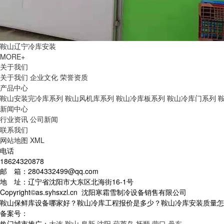
鞍山辽宁冷库安装
MORE+
关于我们
关于我们
企业文化
荣誉资质
产品中心
鞍山安装完冷库系列
鞍山风机库系列
鞍山冷库板系列
鞍山冷库门系列
新闻中心
行业资讯
公司新闻
联系我们
网站地图
XML
电话
18624320878
邮 箱：2804332499@qq.com
地 址：辽宁省沈阳市大东区北海街16-1号
Copyright©as.syhsxzl.cn 沈阳寒霜雪制冷设备销售有限公司
鞍山保鲜库设备哪家好？鞍山冷库工程报价是多少？鞍山冷库安装质量怎么样
备案号：
热门城市推广：
大连
鞍山
阜新
沈阳
葫芦岛
抚顺
营口
丹东